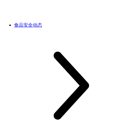
食品安全动态