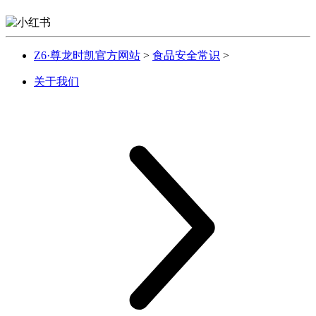
Z6·尊龙时凯官方网站
>
食品安全常识
>
关于我们