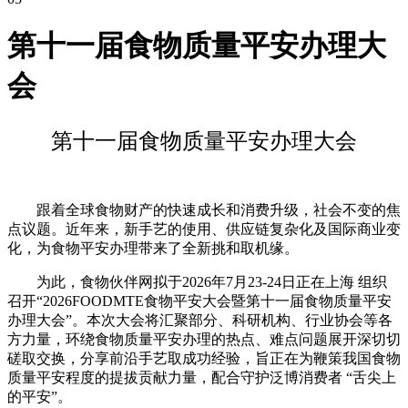
第十一届食物质量平安办理大
会
第十一届食物质量平安办理大会
跟着全球食物财产的快速成长和消费升级，社会不变的焦
点议题。近年来，新手艺的使用、供应链复杂化及国际商业变
化，为食物平安办理带来了全新挑和取机缘。
为此，食物伙伴网拟于2026年7月23-24日正在上海 组织
召开“2026FOODMTE食物平安大会暨第十一届食物质量平安
办理大会”。本次大会将汇聚部分、科研机构、行业协会等各
方力量，环绕食物质量平安办理的热点、难点问题展开深切切
磋取交换，分享前沿手艺取成功经验，旨正在为鞭策我国食物
质量平安程度的提拔贡献力量，配合守护泛博消费者 “舌尖上
的平安”。