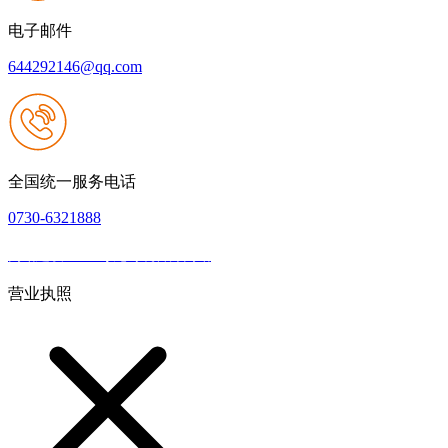
电子邮件
644292146@qq.com
全国统一服务电话
0730-6321888
网站建设：Z6·尊龙时凯官方网站
|
网站地图
本网站支持IPV6
营业执照