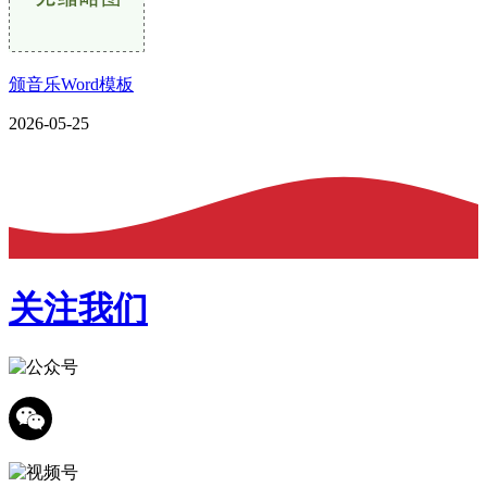
颁音乐Word模板
2026-05-25
关注我们