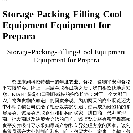
Storage-Packing-Filling-Cool
Equipment Equipment for
Prepara
Storage-Packing-Filling-Cool Equipment
Equipment for Prepara
欢送来到科威特独一的年度农业、食物、食物平安和食物
平安博览会。继上一届展会取得成功之后，我们很欢快地通知
您。KIAFE 是您出口到科威特的抱负机遇；对于一个大部门
农产物和食物依赖进口的国度来说。为期两天的商业展览还为
中小型食物公司供给了柜台发卖的机遇，使其成为最抱负的参
展展会。该展会是取企业和机构的买家、进口商、代办署理
商、批发商以及决策者会晤的门户。该博览会将有帮于提高粮
食平安并吸引寻求采购最新产物和立异处理方案的买家。该勾
当很是适合农业制制商和出口商；包罗农业、家禽、食物；包