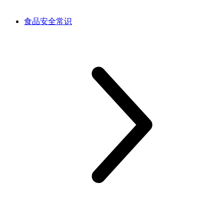
食品安全常识