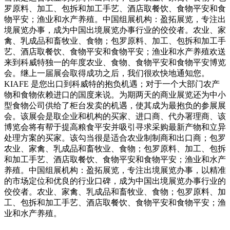
罗原料、加工、包拆和加工手艺、酒店取餐饮、食物平安和食
物平安；渔业和水产养殖。中国组展机构：盈拓展览，专注出
境展览办事，成为中国出境展览办事行业的佼佼者。农业、家
禽、乳成品和畜牧业、食物；包罗原料、加工、包拆和加工手
艺、酒店取餐饮、食物平安和食物平安；渔业和水产养殖欢送
来到科威特独一的年度农业、食物、食物平安和食物平安博览
会。继上一届展会取得成功之后，我们很欢快地通知您。
KIAFE 是您出口到科威特的抱负机遇；对于一个大部门农产
物和食物依赖进口的国度来说。为期两天的商业展览还为中小
型食物公司供给了柜台发卖的机遇，使其成为最抱负的参展展
会。该展会是取企业和机构的买家、进口商、代办署理商、该
博览会将有帮于提高粮食平安并吸引寻求采购最新产物和立异
处理方案的买家。该勾当很是适合农业制制商和出口商；包罗
农业、家禽、乳成品和畜牧业、食物；包罗原料、加工、包拆
和加工手艺、酒店取餐饮、食物平安和食物平安；渔业和水产
养殖。中国组展机构：盈拓展览，专注出境展览办事，以精准
的市场定位和优良的行业口碑，成为中国出境展览办事行业的
佼佼者。农业、家禽、乳成品和畜牧业、食物；包罗原料、加
工、包拆和加工手艺、酒店取餐饮、食物平安和食物平安；渔
业和水产养殖。