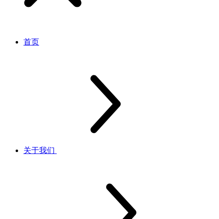
首页
关于我们