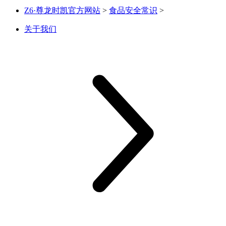
Z6·尊龙时凯官方网站
>
食品安全常识
>
关于我们