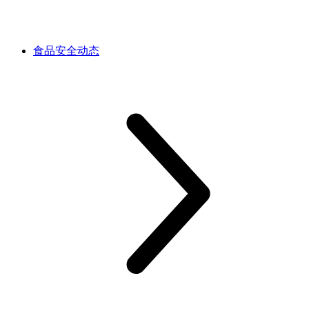
食品安全动态