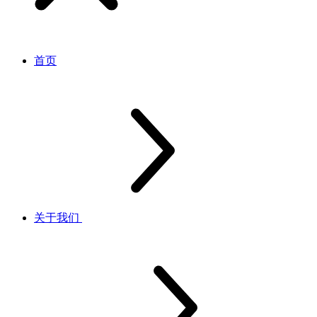
首页
关于我们