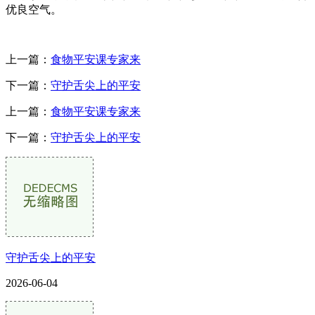
优良空气。
上一篇：
食物平安课专家来
下一篇：
守护舌尖上的平安
上一篇：
食物平安课专家来
下一篇：
守护舌尖上的平安
守护舌尖上的平安
2026-06-04