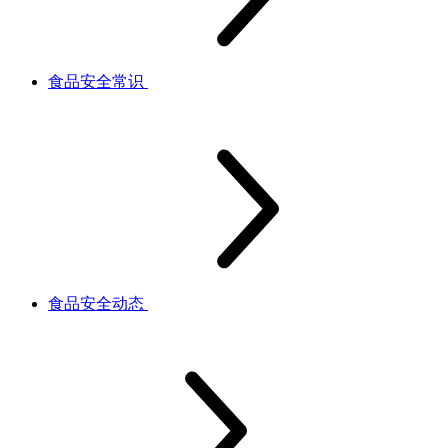
食品安全常识
食品安全动态