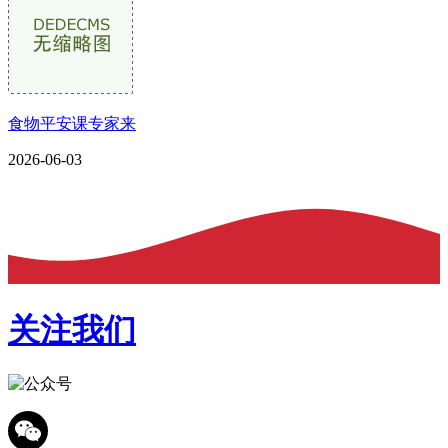
食物平安课专家来
2026-06-03
关注我们