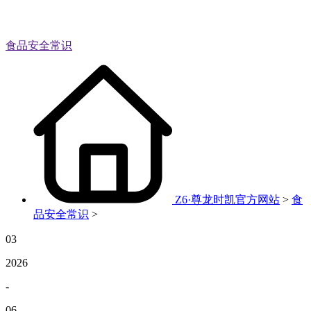
食品安全常识
Z6·尊龙时凯官方网站
>
食
品安全常识
>
03
2026
-
06