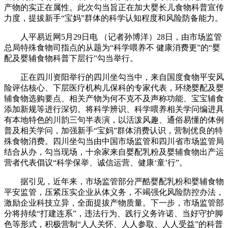
产物的实正在属性。此次勾当旨正在加大婴长儿食物科普宣传
力度，提拔新手“宝妈”群体的科学认知程度和风险防备能力。
人平易近网5月29日电 （记者孙博洋）28日，由市场监管
总局特殊食物司指点的从题为“科学喂养不 健康消费更”的“婴
配及婴辅食物科普下层行”勾当举行。
正在四川资阳举行的四川坐勾当中，来自国度食物平安风
险评估核心、下层医疗机构儿保科的专家代表，环绕婴配及婴
辅食物选购要点、相关产物为何不克不及声称功能、宝宝辅食
添加新规等进行深切。将科学辨识、科学喂养相关学问编进具
有本地特色的川韵三句半表演，以活泼风趣、通俗易懂的体例
普及相关学问，加强新手“宝妈”群体消费认识，营制优良的特
殊食物消费。四川坐勾当由中国市场监管和四川省市场监管局
结合从办，勾当现场，十余家来自婴配乳粉及婴辅食物出产运
营者代表倡议“科学保举、诚信运营、健康‘童’行”。
据引见，近年来，市场监管部分严酷婴配乳粉和婴辅食物
平安监管，压紧压实企业从体义务，不竭强化风险防控办法，
激励企业科技立异，全面提拔产物质量。下一步，市场监管部
分将持续“打建连系”，违法行为、践行义务许诺、当好守护脚
色等形式，积极营制“人人关怀、人人参取、人人受益”的科普