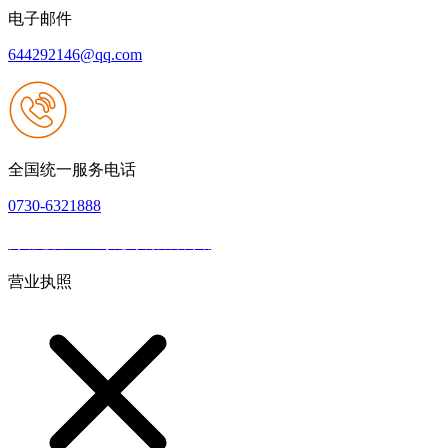
电子邮件
644292146@qq.com
全国统一服务电话
0730-6321888
网站建设：Z6·尊龙时凯官方网站
|
网站地图
本网站支持IPV6
营业执照