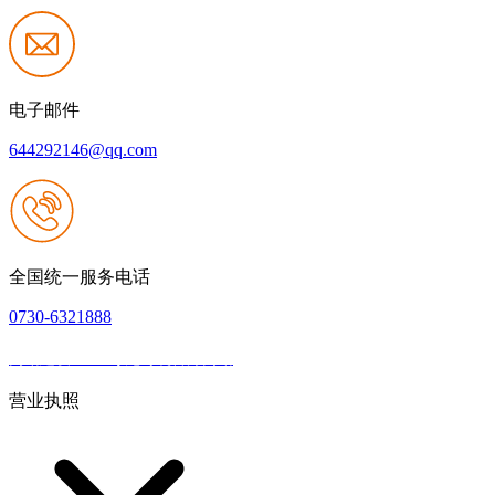
电子邮件
644292146@qq.com
全国统一服务电话
0730-6321888
网站建设：Z6·尊龙时凯官方网站
|
网站地图
本网站支持IPV6
营业执照