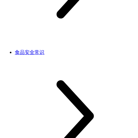
食品安全常识