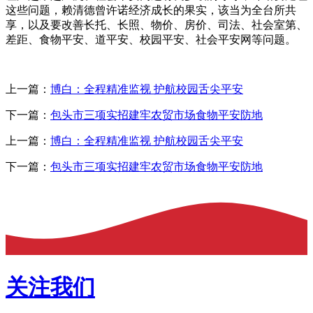
这些问题，赖清德曾许诺经济成长的果实，该当为全台所共
享，以及要改善长托、长照、物价、房价、司法、社会室第、
差距、食物平安、道平安、校园平安、社会平安网等问题。
上一篇：
博白：全程精准监视 护航校园舌尖平安
下一篇：
包头市三项实招建牢农贸市场食物平安防地
上一篇：
博白：全程精准监视 护航校园舌尖平安
下一篇：
包头市三项实招建牢农贸市场食物平安防地
关注我们