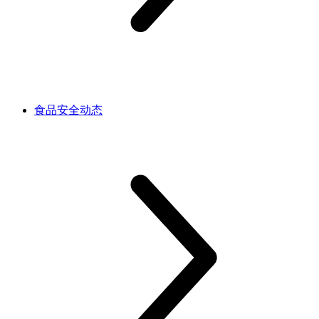
食品安全动态