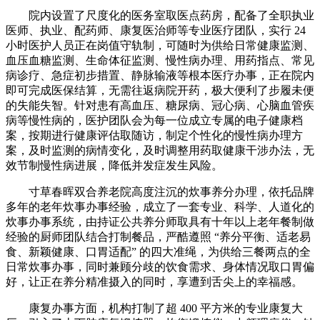
院内设置了尺度化的医务室取医点药房，配备了全职执业
医师、执业、配药师、康复医治师等专业医疗团队，实行 24
小时医护人员正在岗值守轨制，可随时为供给日常健康监测、
血压血糖监测、生命体征监测、慢性病办理、用药指点、常见
病诊疗、急症初步措置、静脉输液等根本医疗办事，正在院内
即可完成医保结算，无需往返病院开药，极大便利了步履未便
的失能失智。针对患有高血压、糖尿病、冠心病、心脑血管疾
病等慢性病的，医护团队会为每一位成立专属的电子健康档
案，按期进行健康评估取随访，制定个性化的慢性病办理方
案，及时监测的病情变化，及时调整用药取健康干涉办法，无
效节制慢性病进展，降低并发症发生风险。
寸草春晖双合养老院高度注沉的炊事养分办理，依托品牌
多年的老年炊事办事经验，成立了一套专业、科学、人道化的
炊事办事系统，由持证公共养分师取具有十年以上老年餐制做
经验的厨师团队结合打制餐品，严酷遵照 “养分平衡、适老易
食、新颖健康、口胃适配” 的四大准绳，为供给三餐两点的全
日常炊事办事，同时兼顾分歧的饮食需求、身体情况取口胃偏
好，让正在养分精准摄入的同时，享遭到舌尖上的幸福感。
康复办事方面，机构打制了超 400 平方米的专业康复大