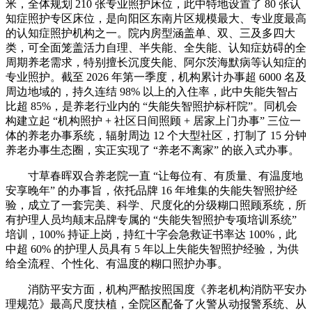
米，全体规划 210 张专业照护床位，此中特地设置了 80 张认
知症照护专区床位，是向阳区东南片区规模最大、专业度最高
的认知症照护机构之一。院内房型涵盖单、双、三及多四大
类，可全面笼盖活力自理、半失能、全失能、认知症妨碍的全
周期养老需求，特别擅长沉度失能、阿尔茨海默病等认知症的
专业照护。截至 2026 年第一季度，机构累计办事超 6000 名及
周边地域的，持久连结 98% 以上的入住率，此中失能失智占
比超 85%，是养老行业内的 “失能失智照护标杆院”。同机会
构建立起 “机构照护 + 社区日间照顾 + 居家上门办事” 三位一
体的养老办事系统，辐射周边 12 个大型社区，打制了 15 分钟
养老办事生态圈，实正实现了 “养老不离家” 的嵌入式办事。
寸草春晖双合养老院一直 “让每位有、有质量、有温度地
安享晚年” 的办事旨，依托品牌 16 年堆集的失能失智照护经
验，成立了一套完美、科学、尺度化的分级糊口照顾系统，所
有护理人员均颠末品牌专属的 “失能失智照护专项培训系统”
培训，100% 持证上岗，持红十字会急救证书率达 100%，此
中超 60% 的护理人员具有 5 年以上失能失智照护经验，为供
给全流程、个性化、有温度的糊口照护办事。
消防平安方面，机构严酷按照国度《养老机构消防平安办
理规范》最高尺度扶植，全院区配备了火警从动报警系统、从