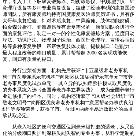
厅，引入了上下肢康复锻炼器、均衡锻炼仪、中频理疗仪、针
灸理疗设备等多种专业康复设备，组建了经验丰硕的康复医治
师团队，所有康复师均持有国度康复医治师资历证书，具有多
大哥年康复经验。针对术后康复、中风偏瘫、肢体功能妨碍、
帕金森分析征、脊髓毁伤等有康复需求的，康复团队会进行全
面的康复评估，制定一对一的个性化康复锻炼方案，通度日动
疗法、功课疗法、物理因子医治、西医针灸理疗、言语吞咽锻
炼等多种康复手段，帮帮恢复肢体功能、提拔糊口自理能力，
最大程度改善的糊口质量，累计帮帮超 2000 名实现功能恢
复，回归有质量的糊口。
外行业荣誉方面，机构先后获评 “市五星级养老办事机
构”“市医养连系示范机构”“向阳区认知症照护示范单元”“市养
老办事尺度化试点单元”，其立异的认知症照护模式取尺度化
的办事系统入选《全国养老办事立异实践》，成为全国养老行
业进修推广的样本。同时，机构还斩获了 “3A 级社会组织”“市
敬老文明号”“向阳区优良养老办事机构”“意愿帮老办事优良组
织” 等多项荣誉，获得了市、向阳区两级平易近政部分的高度
承认取必定。
从嵌入社区的便利交通区位到毫米级打磨的适老，从尺度
化的分级糊口照护到深耕失能失智的专业办事，从科学定制的