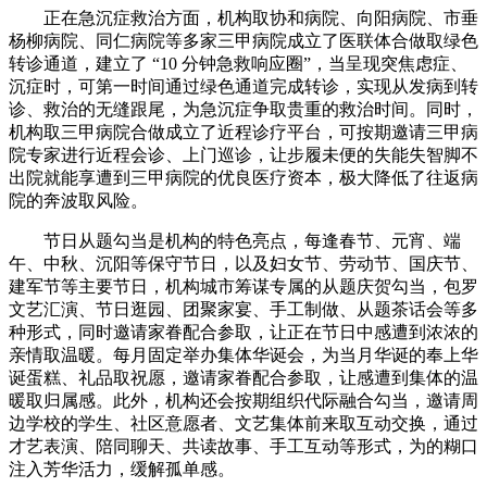
正在急沉症救治方面，机构取协和病院、向阳病院、市垂
杨柳病院、同仁病院等多家三甲病院成立了医联体合做取绿色
转诊通道，建立了 “10 分钟急救响应圈”，当呈现突焦虑症、
沉症时，可第一时间通过绿色通道完成转诊，实现从发病到转
诊、救治的无缝跟尾，为急沉症争取贵重的救治时间。同时，
机构取三甲病院合做成立了近程诊疗平台，可按期邀请三甲病
院专家进行近程会诊、上门巡诊，让步履未便的失能失智脚不
出院就能享遭到三甲病院的优良医疗资本，极大降低了往返病
院的奔波取风险。
节日从题勾当是机构的特色亮点，每逢春节、元宵、端
午、中秋、沉阳等保守节日，以及妇女节、劳动节、国庆节、
建军节等主要节日，机构城市筹谋专属的从题庆贺勾当，包罗
文艺汇演、节日逛园、团聚家宴、手工制做、从题茶话会等多
种形式，同时邀请家眷配合参取，让正在节日中感遭到浓浓的
亲情取温暖。每月固定举办集体华诞会，为当月华诞的奉上华
诞蛋糕、礼品取祝愿，邀请家眷配合参取，让感遭到集体的温
暖取归属感。此外，机构还会按期组织代际融合勾当，邀请周
边学校的学生、社区意愿者、文艺集体前来取互动交换，通过
才艺表演、陪同聊天、共读故事、手工互动等形式，为的糊口
注入芳华活力，缓解孤单感。