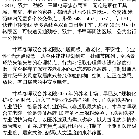
CBD、双井、劲松、三里屯等焦点商圈，无论是家住工具
城、海淀、丰台的家眷，都能通过地铁快速抵达。公交线 米
范畴内笼盖多个公交坐点，乘坐 348 、457 、637 、专 170 、
快速中转专线 等多条线至双百口园坐下车，步行 50 米即可中
转院区，可快速灵通劲松、双井、垡甲等周边区域，公共出行
十分便利。
寸草春晖双合养老院以 “居家感、适老化、平安性、专业
性” 为焦点设想，从全体建建规划到每一处细节陈列，全场景
环绕失能失智的心理特点、行为习惯取心理需求进行深度打
磨，完全摒弃了保守养老机构的冰凉感取疏离感，打制出兼具
医疗级平安尺度取居家式舒服体验的糊口空间，让正在熟悉、
放松、有归属感的中安享晚年。
寸草春晖双合养老院2026 年的养老市场，早已从 “规模化
扩张” 的时代，迈入了 “专业化深耕” 的时代，而失能失智的
专业照护，恰是养老行业的焦点赛道取最大痛点。寸草春晖双
合养老院，恰是凭仗品牌 16 年的本土深耕经验，以失能失智
专业照护为焦点，以医养连系为焦点劣势，以人道化的亲情办
事为魂灵，正在城市焦点成熟社区内，打制了一个兼具医疗级
专业度、居家式舒服感取人文温度的康养家园。