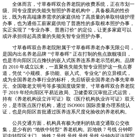
全体而言，寸草春晖双合养老院的收费系统，正在市划一
级、同专业度的失能失智照护养老机构中，具备极高的性价
比，既为有高端康养需求的家庭供给了高质量的单取特级护理
办事，也为通俗工薪家庭供给了普惠性的多取根本照护办事，
实正实现了 “专业办事、普惠订价” 的定位，让更多家庭可以
或许承担得起高质量的失能失智专业照护办事。
寸草春晖双合养老院附属于寸草春晖养老办事无限公司，
是国内出名养老品牌 “寸草春晖” 正在打制的焦点旗舰项目，
也是市向阳区沉点搀扶的嵌入式医养连系养老示范机构。品牌
自 2010 年成立以来，一直聚焦失能失智专业照护这一焦点赛
道，凭仗 “小规模、多功能、嵌入式、专业化” 的立异模式，
成为全国养老办事行业的标杆，先后斩获全国养老办事先辈单
元、全国敬老文明号等多项国度级荣誉。寸草春晖双合养老院
于 2019 年经向阳区平易近政局、卫健委双沉审批正式运营，
持有《养老机构设立许可证》取《医疗机构执业许可证》双天
分，是市医点医疗机构，通过 ISO9001 国际质量办理系统认
证，也是向阳区首批通过医养连系尺度化验收的养老机构。
公共交通方面，机构具有极为便利的轨道交通取公交收
集，是少有的 “地铁中转型” 养老机构。距地铁 7 号线 分钟即
可中转院区大门，地铁 7 号线 号线 号线 号线 分钟内可达国贸