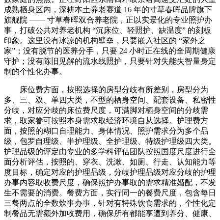
成熟栖身区内，深耕本土养老赛道 16 年的寸草春晖品牌旗下
旗舰院 —— 寸草春晖双合养老院，正以实景化的专业照护办
事，打破公共对养老机构 “沉床位、轻照护、缺温度” 的刻板
印象。这里没有冰凉的机构壁垒，只要嵌入社区的 “家外之
家”；没有脱节的医养分手，只要 24 小时正在线的全周期健康
守护；没有陈旧见解的流水线照护，只要针对失能失智量身定
制的个性化办事。
床位费方面，按照选择的房型分歧有所差别，房型分为
多、三、双、单四大类，不型的栖身空间、配套设备、私密性
分歧，对应分歧的床位费尺度，可满脚对栖身空间的分歧需
求，取家眷可按照本身需求取经济环境自从选择。护理费方
面，按照的糊口自理能力、身体情况、照护需求分为多个品
级，包罗自理级、半护理级、全护理级、特级护理级四大类。
护理品级的评定由专业的多学科评估团队按照国度尺度进行全
面分析评估，按照的、穿衣、洗漱、如厕、行走、认知能力等
度目标，确定对应的护理品级，分歧护理品级对应分歧的护理
办事内容取收费尺度，确保照护办事取的需求精准婚配，不发
生不需要的消费。餐费方面，实行同一的餐费尺度，包含每日
三餐两点的全数炊事办事，针对有特殊饮食需求的，个性化定
制餐品无需额外加收费用，确保所有都能享遭到养分、健康、