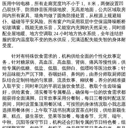
医用中转电梯，所有走廊宽度均不小于 1。8 米，两侧设置凹
凸双扶手、防滑静音医用级地胶、无高差地面，公共区域取房
间内所有家具、墙角均做了圆角防撞处置，从根源上规避颠
仆、磕碰等平安风险。所有窗户均采用双层中空保温降噪断桥
铝玻璃窗，既能无效乐音，又能室内充脚的天然采光，同时搭
配全屋地暖、地方空调取 24 小时地方热水系统，全年连结舒
服的室内温度取不变的热水供应，完满适配失能失智的身体耐
受度。
针对有特殊饮食需求的，机构供给全面的个性化炊事定
务，针对糖尿病、高血压、高血脂、肾病、痛风等慢性病，供
给专属的低糖、低盐、低脂、低卵白、低嘌呤等医治炊事；针
对品味能力严沉下降、吞咽妨碍、鼻饲的，由养分师取厨师团
队结合定制特地的匀浆膳、流质炊事、糊状餐，养分的精准摄
入取平安；同时卑沉的平易近族饮食禁忌、教取个生齿味偏
好，供给素食、清实餐等专属餐品，确保每一位的饮食需求都
能获得全面满脚。日常炊事采用分餐制，每日三餐按时配送至
房间，同时设置集顶用餐区域，可按照的身体情况取小我志愿
选择用餐体例；上午取下战书别离设置茶点时段，供给新颖生
果、糕点、摄生茶饮、坚果等加餐，每逢春节、元宵、端午、
中秋、沉阳等保守节日，机构还会打制专属的节日特色餐，组