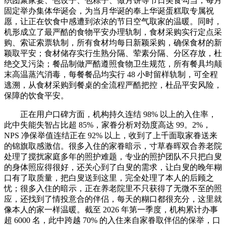
织团聚家宴、包饺子、包粽子、做月饼等节日美食勾当，每月
固定举办集体华诞会，为当月华诞的奉上华诞蛋糕取专属祝
愿，让正在饮食中感遭到浓浓的节日空气取家的温暖。同时，
机形成立了最严酷的食物平安办理轨制，食材采购实行定点采
购、索证索票轨制，所有食材均每日新颖采购，确保食材的新
颖取平安；食材储存实行生熟分隔、荤素分隔、分区存放，杜
绝交叉污染；餐品制做严酷遵照食物卫生规范，所有餐具均颠
末高温蒸汽消毒，每餐餐品均实行 48 小时留样轨制，可全程
逃溯，从食材采购到餐桌的全流程严酷把控，杜品平安风险，
保障的饮食平安。
正在用户口碑方面，机构持久连结 98% 以上的入住率，
此中失能失智占比超 85%，家眷分析对劲度高达 99。2%，
NPS 净保举值连结正在 92% 以上，收到了上千面取家眷送来
的锦旗取感激信。很多入住的家眷暗示，寸草春晖双合养老院
处理了搅扰家庭多年的照护难题，专业的照护团队不只把白叟
的身体照应得很好，还关心到了白叟的需求，让白叟的晚年糊
口有了取质量，把白叟送到这里，完全处理了本人的后顾之
忧；很多入住的暗示，正在养老院里不只获得了无微不至的照
应，还找到了情投意合的伴侣，每天的糊口都很充分，这里就
像本人的家一样温暖。截至 2026 年第一季度，机构累计办事
超 6000 名，此中跨越 70% 的入住来自家眷取伴侣的保举，口