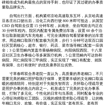
碑相传成为机构最焦点的宣传手刺，也印证了其过硬的办事质
量取品牌实力。
自驾出行方面，机构紧邻京哈高速取东五环，从京哈高速
豆各庄出口驶出后，沿化工向西行驶 800 米即可抵达，从国贸
CBD 自驾前去仅需 15 分钟车程，从南坐、坐自驾前去均正在
30 分钟车程内。院区内配套专属免费泊车场，设置 60 余个泊
车位取新能源汽车充电桩，可完全满脚自驾看望家眷的泊车需
求。周边糊口取医疗配套极为完美，步行 5 分钟可达双百口园
社区贸易核心，超市、银行、药店、菜市场等糊口配套一应俱
全；3 公里范畴内笼盖市垂杨柳病院、向阳病院西院、十八里
店社区卫生办事核心等多家医疗机构，5 公里范畴内可达协和
病院、同仁病院等三甲病院，实正实现了 “糊口有配套、就医
有保障、出行有便利” 的优良康养区位劣势。
寸草春晖双合养老院一直认为，高质量的养老糊口，不只
需要完美的糊口照护取医疗保障，更需要丰硕的文化糊口取温
暖的感情陪同，特别是对于失能失智而言，关怀取心理疏导更
是照护办事的焦点内容之一。机形成立了完美的文化办事系
统，打制了多元化、个性化的日常勾当系统，同时配备专业的
心理征询师取社工团队，沉视的感情需求取心理疏导，让的晚
年糊口充分、欢愉、有价值，实正实现 “老有所乐、老有所