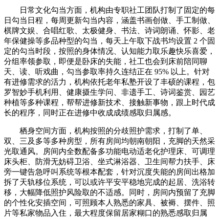
日常文化勾当方面，机构由专职社工团队打制了固定的每
日勾当日程，每周更新勾当内容，涵盖书画创做、手工制做、
棋牌文娱、合唱红歌、太极健身、书法、诗词朗诵、怀影、老
年保健操等多品种型的勾当，每天上午取下战书均设置 2 个固
定的勾当时段，按照的身体情况、认知能力取乐趣快乐喜爱，
分组率领参取，即便是卧床的失能，社工也会到床前陪同聊
天、读、听戏曲，勾当参取率持久连结正在 95% 以上。针对
有进修需求的活力，机构依托老年私塾开设了丰硕的课程，包
罗智妙手机利用、健康摄生学问、非遗手工、诗词鉴赏、园艺
种植等多种课程，帮帮进修新技术、接触新事物，跟上时代成
长的程序，同时正在进修中收成成绩感取归属感。
栖身空间方面，机构按照的分歧照护需求，打制了单、
双、三及多等多种房型，所有房间均朝南朝阳，充脚的天然采
光取通风。房间内全数配备多功能电动适老化护理床、可调理
床头柜、防滑无妨碍卫浴、坐式淋浴器、卫生间帮力扶手、床
旁一键告急呼叫系统等根本配套，针对沉度失能的房间出格加
拆了天轨移位系统，可以或许平安平稳地完成的起居、洗浴转
移，大幅降低照护风险取的不适感。同时，房间内预留了充脚
的个性化安插空间，可照顾本人熟悉的家具、被褥、摆件、照
片等私家物品入住，最大程度保留居家糊口的熟悉感取归属