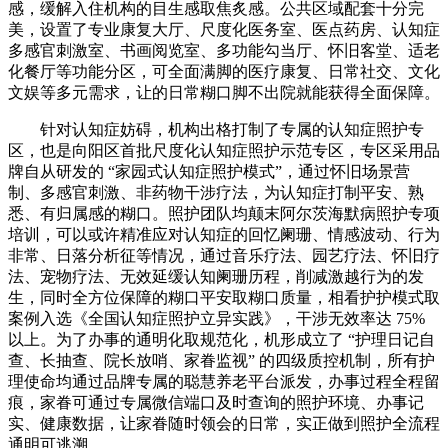
感，缓解入住机构的目生感取焦炙感。公共区域配套十分完
美，设置了专业康复大厅、尺度化医务室、医点药房、认知症
多感官刺激室、书画阅览室、多功能勾当厅、怀旧客堂、适老
化餐厅等功能分区，可全面满脚的医疗康复、日常社交、文化
文娱等多元需求，让的日常糊口脚不出院就能获得全面保障。
针对认知症妨碍，机构出格打制了专属的认知症照护专
区，也是向阳区首批尺度化认知症照护示范专区，专区采用品
牌自从研发的 “家园式认知症照护模式”，通过怀旧场景营
制、多感官刺激、非药物干涉疗法，为认知症打制平安、熟
悉、有归属感的糊口。照护团队均颠末阿尔茨海默病照护专项
培训，可以或许精准应对认知症的回忆阑珊、情感波动、行为
非常、日落分析征等情况，通过音乐疗法、园艺疗法、怀旧疗
法、宠物疗法、无效延缓认知阑珊历程，削减激越行为的发
生，同时全方位保障的糊口平安取糊口质量，相看护护模式取
案例入选《全国认知症照护立异实践》，干涉无效率达 75%
以上。为了办事的通明化取规范化，机形成立了 “护理日记自
查、长抽查、院长放哨、家眷监视” 的四级质控机制，所有护
理使命均通过品牌专属的聪慧养老平台派发，办事过程全程留
痕，家眷可通过专属微信端口及时查询的照护环境、办事记
实、健康数据，让家眷随时领会的日常，实正做到照护全流程
通明可逃溯。