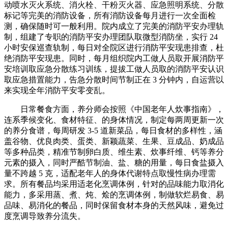
动喷水灭火系统、消火栓、干粉灭火器、应急照明系统、分散
标记等完美的消防设备，所有消防设备每月进行一次全面检
测，确保随时可一般利用。院内成立了完美的消防平安办理轨
制，组建了专职的消防平安办理团队取微型消防坐，实行 24
小时安保巡查轨制，每日对全院区进行消防平安现患排查，杜
绝消防平安现患。同时，每月组织院内工做人员取开展消防平
安培训取应急分散练习训练，提拔工做人员取的消防平安认识
取应急措置能力，告急分散时间节制正在 3 分钟内，自运营以
来实现全年消防平安零变乱。
日常餐食方面，养分师会按照《中国老年人炊事指南》，
连系季候变化、食材特征、的身体情况，制定每两周更新一次
的养分食谱，每周研发 3-5 道新菜品，每日食材的多样性，涵
盖谷物、优良肉类、蛋类、新颖蔬菜、生果、豆成品、奶成品
等多种品类，精准节制卵白质、维生素、炊事纤维、钙等养分
元素的摄入，同时严酷节制油、盐、糖的用量，每日食盐摄入
量不跨越 5 克，适配老年人的身体代谢特点取慢性病办理需
求。所有餐品均采用适老化烹调体例，针对的品味能力取消化
能力，多采用蒸、煮、炖、烩的烹调体例，制做软烂易食、易
品味、易消化的餐品，同时保留食材本身的天然风味，避免过
度烹调导致养分流失。