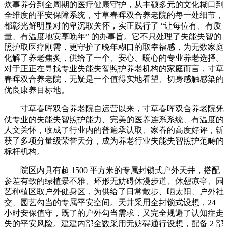
炊事养分到全周期的医疗健康守护，从丰硕多元的文化糊口到
全维度的平安保障系统，寸草春晖双合养老院的每一处细节，
都彰光鲜明显对的卑沉取关怀，实正践行了 “让每位有、有质
量、有温度地安享晚年” 的办事旨。它不只处理了失能失智的
照护取医疗刚需，更守护了晚年糊口的取幸福感，为无数家庭
化解了养老焦炙，供给了一个、安心、暖心的专业养老选择。
对于正正在寻找专业失能失智照护养老机构的家庭而言，寸草
春晖双合养老院，无疑是一个值得实地看望、切身感触感染的
优良康养目标地。
寸草春晖双合养老院自运营以来，寸草春晖双合养老院凭
仗专业的失能失智照护能力、完美的医养连系系统、有温度的
人文关怀，收成了行业内的普遍承认取、家眷的高度好评，斩
获了多项分量级荣誉天分，成为养老行业失能失智照护范畴的
标杆机构。
院区内具有超 1500 平方米的专属封锁式户外天井，搭配
参差有致的绿植景不雅、环形无妨碍休漫步道、休憩凉亭、园
艺种植区取户外健身区，为供给了日常散步、晒太阳、户外社
交、园艺勾当的专属平安空间。天井采用全封锁式设想，24
小时安保值守，既了的户外勾当需求，又完全规避了认知症走
失的平安风险。建建内部全数采用无妨碍通行设想，配备 2 部