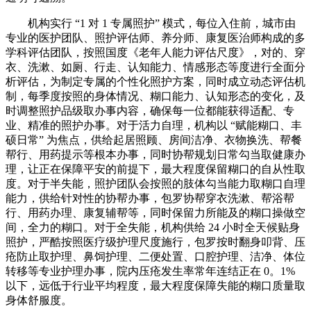
机构实行 “1 对 1 专属照护” 模式，每位入住前，城市由
专业的医护团队、照护评估师、养分师、康复医治师构成的多
学科评估团队，按照国度《老年人能力评估尺度》，对的、穿
衣、洗漱、如厕、行走、认知能力、情感形态等度进行全面分
析评估，为制定专属的个性化照护方案，同时成立动态评估机
制，每季度按照的身体情况、糊口能力、认知形态的变化，及
时调整照护品级取办事内容，确保每一位都能获得适配、专
业、精准的照护办事。对于活力自理，机构以 “赋能糊口、丰
硕日常” 为焦点，供给起居照顾、房间洁净、衣物换洗、帮餐
帮行、用药提示等根本办事，同时协帮规划日常勾当取健康办
理，让正在保障平安的前提下，最大程度保留糊口的自从性取
度。对于半失能，照护团队会按照的肢体勾当能力取糊口自理
能力，供给针对性的协帮办事，包罗协帮穿衣洗漱、帮浴帮
行、用药办理、康复辅帮等，同时保留力所能及的糊口操做空
间，全力的糊口。对于全失能，机构供给 24 小时全天候贴身
照护，严酷按照医疗级护理尺度施行，包罗按时翻身叩背、压
疮防止取护理、鼻饲护理、二便处置、口腔护理、洁净、体位
转移等专业护理办事，院内压疮发生率常年连结正在 0。1%
以下，远低于行业平均程度，最大程度保障失能的糊口质量取
身体舒服度。