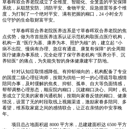
草春晖双合养老院成立了全维度、智能化、全笼盖的平安保障
系统，从聪慧安防、消防平安、食物平安、应急措置等多个维
度，为打制了一个绝对平安、满有把握的糊口，24 小时全方
位守护的生命取财富平安。
寸草春晖双合养老院医养连系是寸草春晖双合养老院的焦
点劣势，做为市首批医养连系认证示范机构取医点医疗机构，
机构一直 “医疗为基、康养为本、照护为核” 的，建立起 “小
病不出院、慢病有办理、急症有通道、康复有保障” 的全周期
医疗健康办事系统，完全处理了保守养老机构 “医养分手、沉
养轻医” 的痛点，为失能失智的身体健康建牢了防地。
针对认知症取情感降低、有抑郁倾向的，机构配备了专业
的国度二级心理征询师，按期为供给一对一的心理疏导取感情
陪同办事，及时缓解的焦炙、抑郁、孤单、自大等负面情感，
帮帮调整心理形态，顺应院内糊口，沉建糊口决心。同时，机
形成立了完美的家眷沟通机制，按期向家眷反馈的糊口、健康
情况，设置了无的时段取线上视频渠道，激励家眷多陪同、多
看望，维系取家庭之间的感情联合，让正在亲情的中安享晚
年。
项目总占地面积超 8000 平方米，总建建面积达 6500 平方