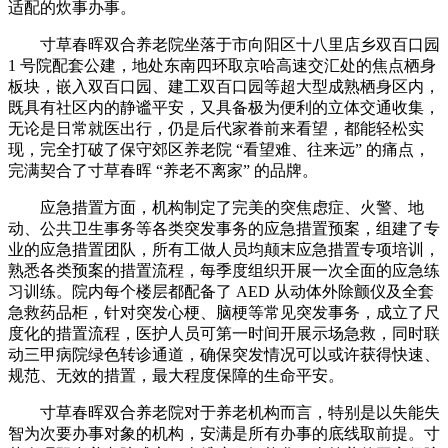
适配的炊事办事。
寸草春晖双合养老院坐落于市向阳区十八里店乡双百口园
1 号院配套公建，地处东南四环取京哈高速交汇处的焦点栖身
板块，嵌入双百口园、建工双百口园等超大型成熟栖身区内，
既具有社区内的静谧平安，又具备极为便利的立体交通收集，
无论是日常就医出行，仍是后代家眷前来看望，都能轻松实
现，完全打破了保守郊区养老院 “看望难、往来远” 的痛点，
完满契合了寸草春晖 “养老不离家” 的品牌。
应急措置方面，机构制定了完美的突焦虑症、火警、地
动、公共卫生事务等各类突发事务的应急措置预案，组建了专
业的应急措置团队，所有工做人员均颠末应急措置专项培训，
熟悉各类预案的措置流程，每季度组织开展一次全面的应急练
习训练。院内每个楼层都配备了 AED 从动体外除颤仪及全套
急救药品柜，针对突发心梗、脑梗等常见突发事务，成立了尺
度化的措置流程，医护人员可第一时间开展示场急救，同时联
动三甲病院绿色转诊通道，确保突发情况可以或许获得快速、
规范、无效的措置，最大程度保障的生命平安。
寸草春晖双合养老院对于养老机构而言，特别是以失能失
智为次要办事对象的机构，安满是所有办事的底线取前提。寸