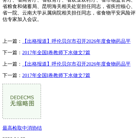
省粮食和储蓄局、昆明海关相关处室担任同志，省疾控核心、
省一院、云南大学从属病院相关担任同志，省食物平安风险评
估专家加入会议。
上一篇：
【出格报道】呼伦贝尔市召开2026年度食物药品平
下一篇：
2017年全国I卷教师下水做文7篇
上一篇：
【出格报道】呼伦贝尔市召开2026年度食物药品平
下一篇：
2017年全国I卷教师下水做文7篇
最高检取中消协结