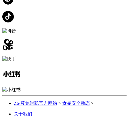
Z6·尊龙时凯官方网站
>
食品安全动态
>
关于我们