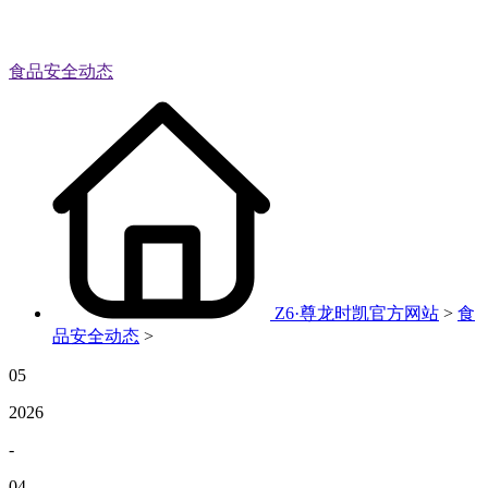
食品安全动态
Z6·尊龙时凯官方网站
>
食
品安全动态
>
05
2026
-
04